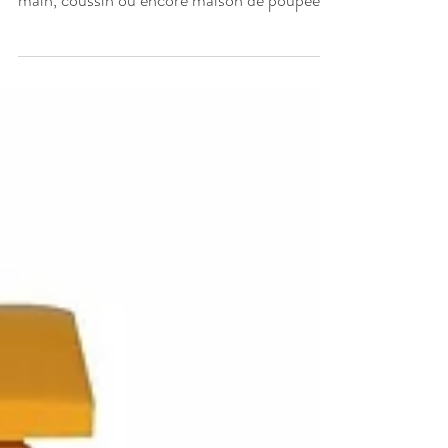
fées de la couture. Objet de décoration, sac à
main, coussin ou encore maison de poupée,
la...