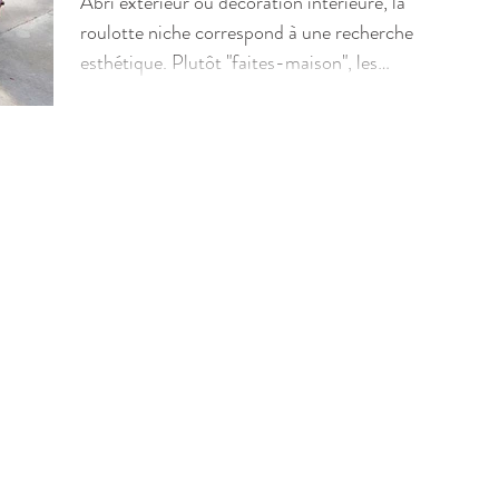
Abri extérieur ou décoration intérieure, la
roulotte niche correspond à une recherche
esthétique. Plutôt "faites-maison", les
roulottes...