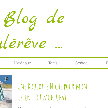
 Blog de
lérêve ...
Matériaux
Tarifs
Contact
B
Une Roulotte Niche pour mon
Chien…ou mon Chat !