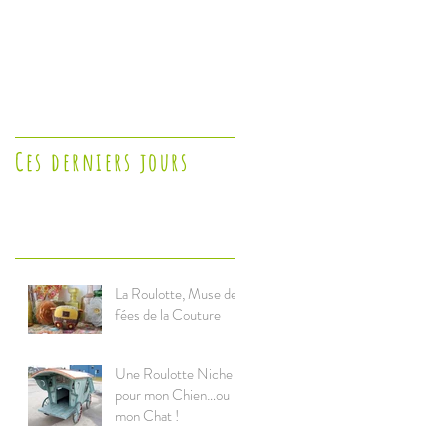
Ces derniers jours
La Roulotte, Muse des
fées de la Couture
Une Roulotte Niche
pour mon Chien…ou
mon Chat !