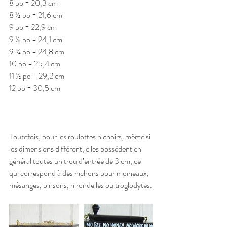
8 po = 20,3 cm
8 ½ po = 21,6 cm
9 po = 22,9 cm
9 ½ po = 24,1 cm
9 ¾ po = 24,8 cm
10 po = 25,4 cm
11 ½ po = 29,2 cm
12 po = 30,5 cm
Toutefois, pour les roulottes nichoirs, même si 
les dimensions diffèrent, elles possèdent en 
général toutes un trou d’entrée de 3 cm, ce 
qui correspond à des nichoirs pour moineaux, 
mésanges, pinsons, hirondelles ou troglodytes.